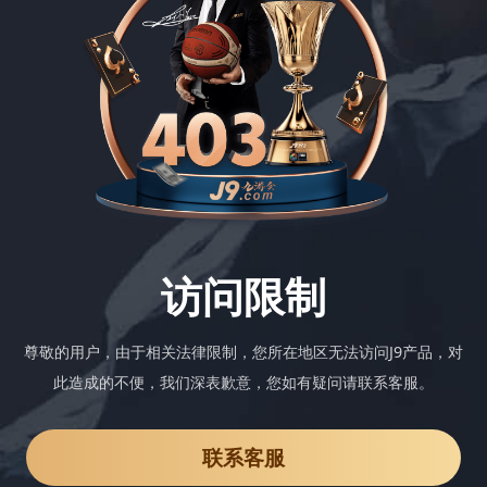
访问限制
尊敬的用户，由于相关法律限制，您所在地区无法访问J9产品，对
此造成的不便，我们深表歉意，您如有疑问请联系客服。
联系客服