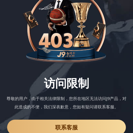
访问限制
尊敬的用户，由于相关法律限制，您所在地区无法访问J9产品，对
此造成的不便，我们深表歉意，您如有疑问请联系客服。
联系客服