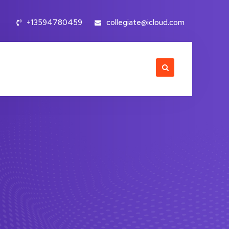
+13594780459
collegiate@icloud.com