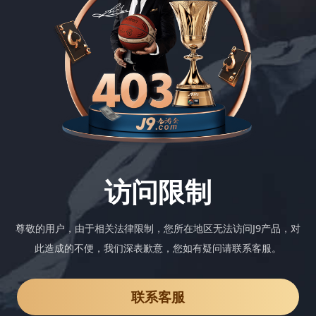
访问限制
尊敬的用户，由于相关法律限制，您所在地区无法访问J9产品，对
此造成的不便，我们深表歉意，您如有疑问请联系客服。
联系客服