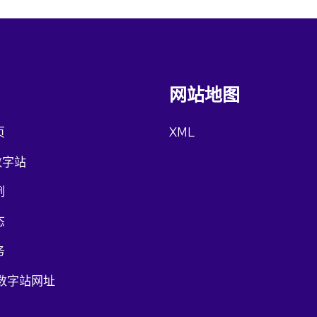
网站地图
页
XML
数字站
例
态
务
9数字站网址