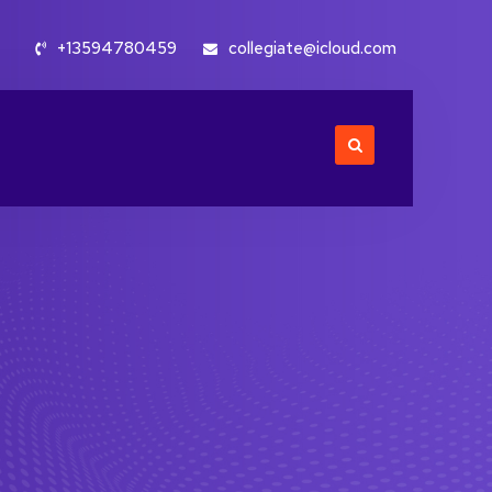
+13594780459
collegiate@icloud.com