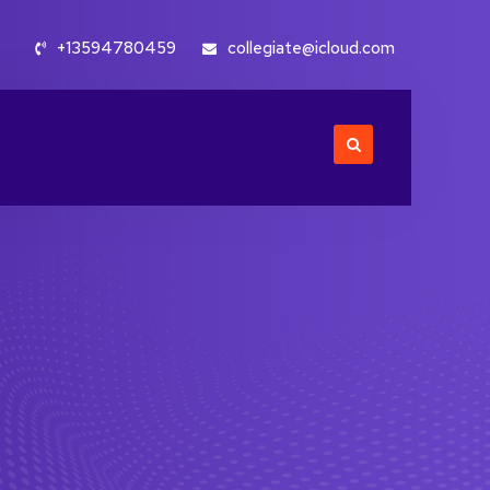
+13594780459
collegiate@icloud.com