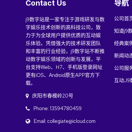
Contact Us
导航
公司首
j9数字站是一家专注于游戏研发与数
字娱乐技术创新的高科技公司，致
知道j9
力于为全球用户提供优质的互动娱
乐体验。凭借强大的技术研发团队
经典案
和丰富的行业经验，j9数字站不断推
新闻动
动数字娱乐领域的创新与发展，平
台支持Web、H7、手机版登录网址
公司服
更有iOS、Android原生APP官方下
互动J
载。
庆阳市春模岭20号
Phone: 13594780459
Email: collegiate@icloud.com