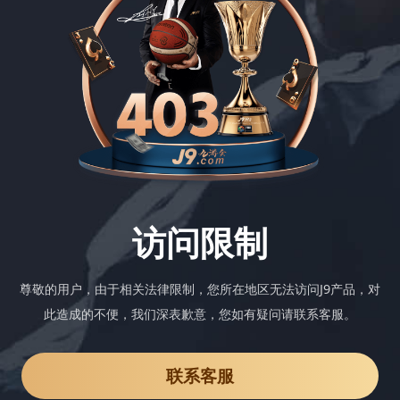
访问限制
尊敬的用户，由于相关法律限制，您所在地区无法访问J9产品，对
此造成的不便，我们深表歉意，您如有疑问请联系客服。
联系客服